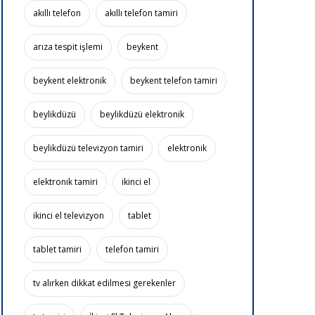
akıllı telefon
akıllı telefon tamiri
arıza tespit işlemi
beykent
beykent elektronik
beykent telefon tamiri
beylikdüzü
beylikdüzü elektronik
beylikdüzü televizyon tamiri
elektronik
elektronik tamiri
ikinci el
ikinci el televizyon
tablet
tablet tamiri
telefon tamiri
tv alırken dikkat edilmesi gerekenler