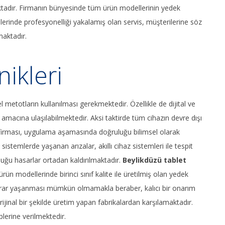
aktadır. Firmanın bünyesinde tüm ürün modellerinin yedek
lerinde profesyonelliği yakalamış olan servis, müşterilerine söz
maktadır.
ikleri
sel metotların kullanılması gerekmektedir. Özellikle de dijital ve
amacına ulaşılabilmektedir. Aksi taktirde tüm cihazın devre dışı
firması, uygulama aşamasında doğruluğu bilimsel olarak
stemlerde yaşanan arızalar, akıllı cihaz sistemleri ile tespit
uğu hasarlar ortadan kaldırılmaktadır.
Beylikdüzü tablet
n modellerinde birinci sınıf kalite ile üretilmiş olan yedek
ekrar yaşanması mümkün olmamakla beraber, kalıcı bir onarım
rijinal bir şekilde üretim yapan fabrikalardan karşılamaktadır.
plerine verilmektedir.