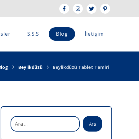
isler
S.S.S
Blog
İletişim
Blog
Beylikdüzü
Beylikdüzü Tablet Tamiri
Ara